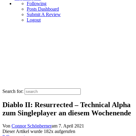
Following
Posts Dashboard
Submit A Review
Logout
Search for:
Diablo II: Resurrected – Technical Alpha
zum Singleplayer an diesem Wochenende
Von
Connor Schönberner
am
7. April 2021
Dieser Artikel wurde
182
x aufgerufen