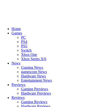
Home
Games
PC
PS4
PS5
Switch
Xbox One
Xbox Series X|S
News
Gaming News
gamescom News
Hardware News
Entertainment News
Previews
Gaming Previews
Hardware Previews
Reviews
Gaming Reviews
Hardware Reviews