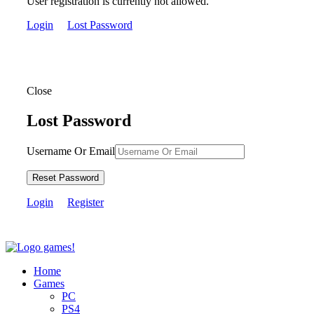
User registration is currently not allowed.
Login
Lost Password
Close
Lost Password
Username Or Email
Reset Password
Login
Register
Home
Games
PC
PS4