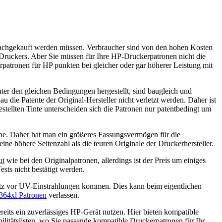
 nachgekauft werden müssen. Verbraucher sind von den hohen Kosten
s Druckers. Aber Sie müssen für Ihre HP-Druckerpatronen nicht die
patronen für HP punkten bei gleicher oder gar höherer Leistung mit
er den gleichen Bedingungen hergestellt, sind baugleich und
 die Patente der Original-Hersteller nicht verletzt werden. Daher ist
stellten Tinte unterscheiden sich die Patronen nur patentbedingt um
rone. Daher hat man ein größeres Fassungsvermögen für die
ne höhere Seitenzahl als die teuren Originale der Druckerhersteller.
ut
wie bei den Originalpatronen, allerdings ist der Preis um einiges
sts nicht bestätigt werden.
tz vor UV-Einstrahlungen kommen. Dies kann beim eigentlichen
364xl Patronen
verlassen.
reits ein zuverlässiges HP-Gerät nutzen. Hier bieten kompatible
ilitätslisten, wo Sie passende kompatible Druckerpatronen für Ihr