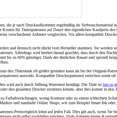
ronen, die je nach Druckaufkommen regelmäßig als Verbrauchsmaterial
iese Kosten für Tintenpatronen auf Dauer den eigentlichen Kaufpreis de
ise verschiedener Anbieter vergleichen. Vor allem kompatible Drucker
rden und dennoch nicht direkt vom Hersteller stammen. Sie werden unt
tronen. Allerdings wird hierbei darauf geachtet, dass durch den Nachbau
ind bis zu 60% günstiger. Dank der ähnlichen Bauart und speziell herge
fluss.
 man den Tintentank oft größer gestalten kann als bei der Original-Pat
erpatronen auswirkt. Kompatible Druckerpatronen erreichen somit oft ei
es wird auch durch Stiftung Warentest bestätigt. Die Tinte ist
fast so g
der den gesamten Drucker zerstören könnte, aber dies konnte in den Te
 zu Farbabweichungen, wenig Kontrast oder zu einem schlechten Schu
e Marken und namhafte Online Shops, wie zum Beispiel Smart Ink oder
onen-Preisvergleich lohnt auf jeden Fall. Dies gilt auch, wenn Sie be
tronen nicht selbst nachfüllen möchten. Viele Anbieter bieten Kompatib