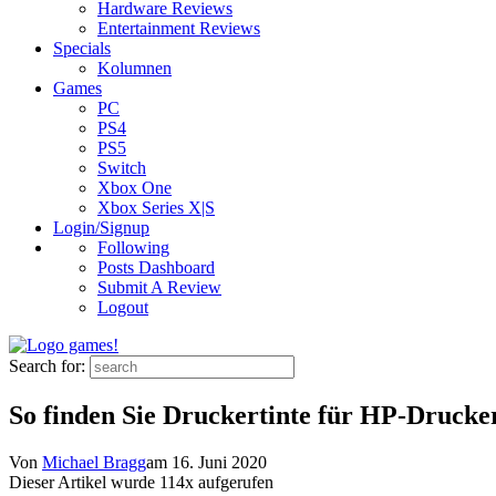
Hardware Reviews
Entertainment Reviews
Specials
Kolumnen
Games
PC
PS4
PS5
Switch
Xbox One
Xbox Series X|S
Login/Signup
Following
Posts Dashboard
Submit A Review
Logout
Search for:
So finden Sie Druckertinte für HP-Drucker
Von
Michael Bragg
am
16. Juni 2020
Dieser Artikel wurde
114
x aufgerufen