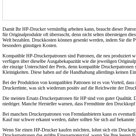
Damit Ihr HP-Drucker vernünftig arbeiten kann, braucht dieser Pat
für Originalprodukte oft überrascht, denn nicht selten übersteigen d
Welt bezahlen. Druckkosten können gesenkt werden, indem Sie die Pre
besonders günstigen Kosten.
Kompatible HP-Druckerpatronen sind Patronen, die neu produziert we
verfügen über dieselbe Ausgabekapazität wie die jeweiligen Originalpa
der einzige Unterschied der Preis, denn kompatible Druckerpatronen s
Kleinigkeiten. Diese haben auf die Handhabung allerdings keinen Ein
Bei der Produktion von kompatiblen Patronen ist es von Vorteil, dass
Druckertinte, was sich wiederum positiv auf die Reichweite der Druck
Die meisten Ersatz-Druckerpatronen für HP sind von guter Qualität. Di
niedriger. Manche Hersteller warnen, dass Fremdtinte den Druckkopf o
Bei manchen Druckerpatronen von Fremdanbietern kann es eventuell
Kauf nur schwer erkannt werden, daher sollten Sie sich auf bekannt
Wenn Sie einen HP-Drucker kaufen möchten, lohnt sich ein Druckerpatr
Druckerpatronen das größte Einsparpotenzial, wenn Sie Ihre leeren Pa