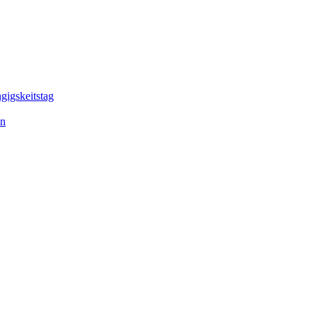
gigskeitstag
en