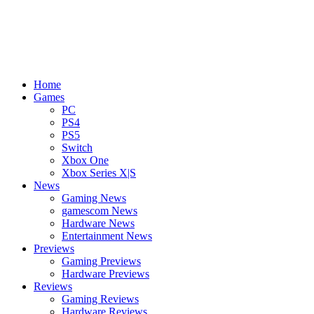
Home
Games
PC
PS4
PS5
Switch
Xbox One
Xbox Series X|S
News
Gaming News
gamescom News
Hardware News
Entertainment News
Previews
Gaming Previews
Hardware Previews
Reviews
Gaming Reviews
Hardware Reviews