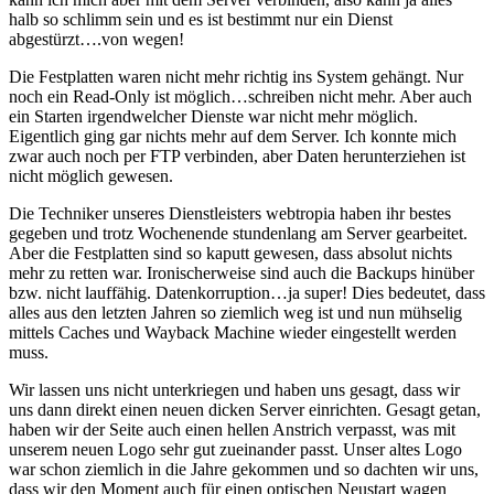
halb so schlimm sein und es ist bestimmt nur ein Dienst
abgestürzt….von wegen!
Die Festplatten waren nicht mehr richtig ins System gehängt. Nur
noch ein Read-Only ist möglich…schreiben nicht mehr. Aber auch
ein Starten irgendwelcher Dienste war nicht mehr möglich.
Eigentlich ging gar nichts mehr auf dem Server. Ich konnte mich
zwar auch noch per FTP verbinden, aber Daten herunterziehen ist
nicht möglich gewesen.
Die Techniker unseres Dienstleisters webtropia haben ihr bestes
gegeben und trotz Wochenende stundenlang am Server gearbeitet.
Aber die Festplatten sind so kaputt gewesen, dass absolut nichts
mehr zu retten war. Ironischerweise sind auch die Backups hinüber
bzw. nicht lauffähig. Datenkorruption…ja super! Dies bedeutet, dass
alles aus den letzten Jahren so ziemlich weg ist und nun mühselig
mittels Caches und Wayback Machine wieder eingestellt werden
muss.
Wir lassen uns nicht unterkriegen und haben uns gesagt, dass wir
uns dann direkt einen neuen dicken Server einrichten. Gesagt getan,
haben wir der Seite auch einen hellen Anstrich verpasst, was mit
unserem neuen Logo sehr gut zueinander passt. Unser altes Logo
war schon ziemlich in die Jahre gekommen und so dachten wir uns,
dass wir den Moment auch für einen optischen Neustart wagen