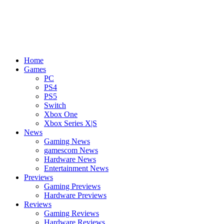
Home
Games
PC
PS4
PS5
Switch
Xbox One
Xbox Series X|S
News
Gaming News
gamescom News
Hardware News
Entertainment News
Previews
Gaming Previews
Hardware Previews
Reviews
Gaming Reviews
Hardware Reviews