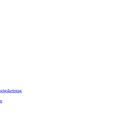
gigskeitstag
en