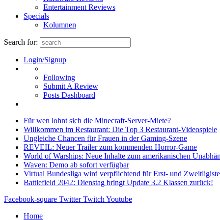
Entertainment Reviews
Specials
Kolumnen
Search for:
Login/Signup
Following
Submit A Review
Posts Dashboard
Für wen lohnt sich die Minecraft-Server-Miete?
Willkommen im Restaurant: Die Top 3 Restaurant-Videospiele
Ungleiche Chancen für Frauen in der Gaming-Szene
REVEIL: Neuer Trailer zum kommenden Horror-Game
World of Warships: Neue Inhalte zum amerikanischen Unabhän
Waven: Demo ab sofort verfügbar
Virtual Bundesliga wird verpflichtend für Erst- und Zweitligist
Battlefield 2042: Dienstag bringt Update 3.2 Klassen zurück!
Facebook-square
Twitter
Twitch
Youtube
Home