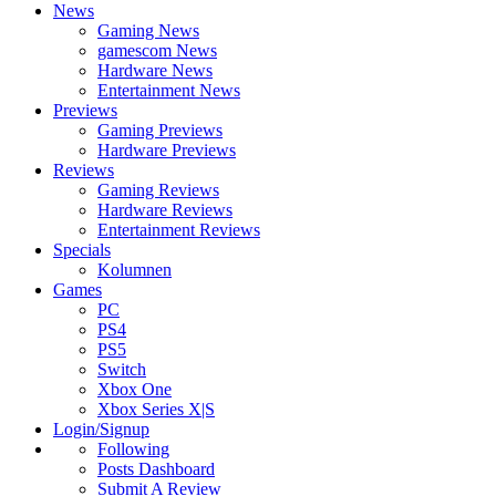
News
Gaming News
gamescom News
Hardware News
Entertainment News
Previews
Gaming Previews
Hardware Previews
Reviews
Gaming Reviews
Hardware Reviews
Entertainment Reviews
Specials
Kolumnen
Games
PC
PS4
PS5
Switch
Xbox One
Xbox Series X|S
Login/Signup
Following
Posts Dashboard
Submit A Review