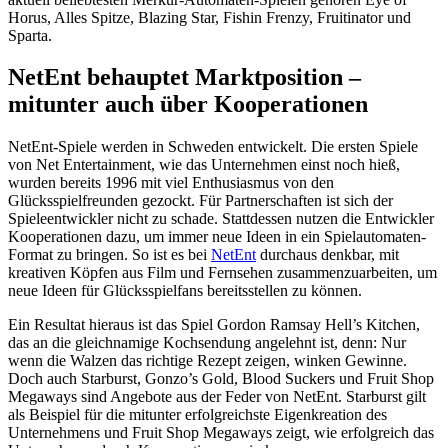
Horus, Alles Spitze, Blazing Star, Fishin Frenzy, Fruitinator und
Sparta.
NetEnt behauptet Marktposition –
mitunter auch über Kooperationen
NetEnt-Spiele werden in Schweden entwickelt. Die ersten Spiele
von Net Entertainment, wie das Unternehmen einst noch hieß,
wurden bereits 1996 mit viel Enthusiasmus von den
Glücksspielfreunden gezockt. Für Partnerschaften ist sich der
Spieleentwickler nicht zu schade. Stattdessen nutzen die Entwickler
Kooperationen dazu, um immer neue Ideen in ein Spielautomaten-
Format zu bringen. So ist es bei
NetEnt
durchaus denkbar, mit
kreativen Köpfen aus Film und Fernsehen zusammenzuarbeiten, um
neue Ideen für Glücksspielfans bereitsstellen zu können.
Ein Resultat hieraus ist das Spiel Gordon Ramsay Hell’s Kitchen,
das an die gleichnamige Kochsendung angelehnt ist, denn: Nur
wenn die Walzen das richtige Rezept zeigen, winken Gewinne.
Doch auch Starburst, Gonzo’s Gold, Blood Suckers und Fruit Shop
Megaways sind Angebote aus der Feder von NetEnt. Starburst gilt
als Beispiel für die mitunter erfolgreichste Eigenkreation des
Unternehmens und Fruit Shop Megaways zeigt, wie erfolgreich das