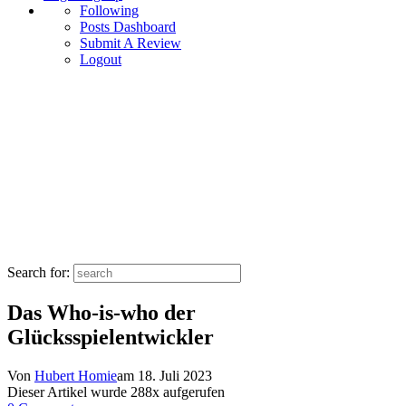
Following
Posts Dashboard
Submit A Review
Logout
Search for:
Das Who-is-who der
Glücksspielentwickler
Von
Hubert Homie
am
18. Juli 2023
Dieser Artikel wurde
288
x aufgerufen