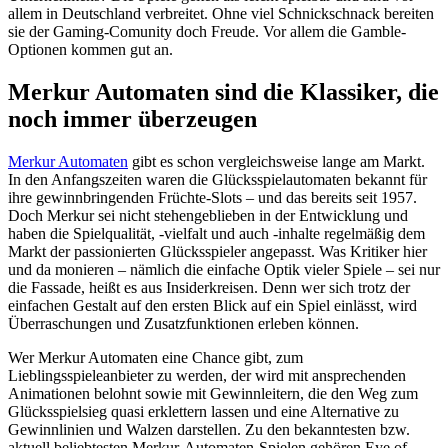
allem in Deutschland verbreitet. Ohne viel Schnickschnack bereiten
sie der Gaming-Comunity doch Freude. Vor allem die Gamble-
Optionen kommen gut an.
Merkur Automaten sind die Klassiker, die
noch immer überzeugen
Merkur Automaten
gibt es schon vergleichsweise lange am Markt.
In den Anfangszeiten waren die Glücksspielautomaten bekannt für
ihre gewinnbringenden Früchte-Slots – und das bereits seit 1957.
Doch Merkur sei nicht stehengeblieben in der Entwicklung und
haben die Spielqualität, -vielfalt und auch -inhalte regelmäßig dem
Markt der passionierten Glücksspieler angepasst. Was Kritiker hier
und da monieren – nämlich die einfache Optik vieler Spiele – sei nur
die Fassade, heißt es aus Insiderkreisen. Denn wer sich trotz der
einfachen Gestalt auf den ersten Blick auf ein Spiel einlässt, wird
Überraschungen und Zusatzfunktionen erleben können.
Wer Merkur Automaten eine Chance gibt, zum
Lieblingsspieleanbieter zu werden, der wird mit ansprechenden
Animationen belohnt sowie mit Gewinnleitern, die den Weg zum
Glücksspielsieg quasi erklettern lassen und eine Alternative zu
Gewinnlinien und Walzen darstellen. Zu den bekanntesten bzw.
aktuell beliebtesten Merkur-Automaten-Spielen gehören Eye of