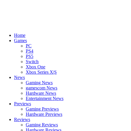
Home
Games
PC
PS4
PS5
Switch
Xbox One
Xbox Series X|S
News
Gaming News
gamescom News
Hardware News
Entertainment News
Previews
Gaming Previews
Hardware Previews
Reviews
Gaming Reviews
Hardware Reviews