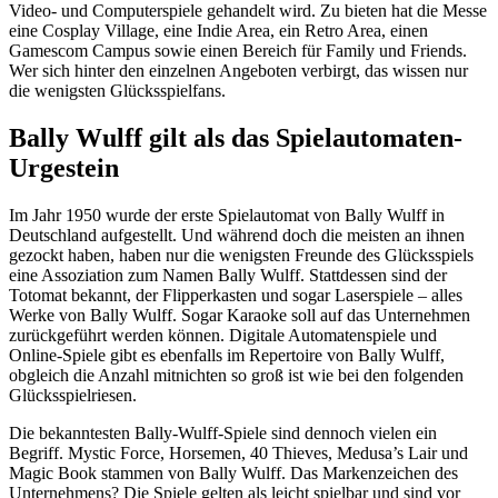
Video- und Computerspiele gehandelt wird. Zu bieten hat die Messe
eine Cosplay Village, eine Indie Area, ein Retro Area, einen
Gamescom Campus sowie einen Bereich für Family und Friends.
Wer sich hinter den einzelnen Angeboten verbirgt, das wissen nur
die wenigsten Glücksspielfans.
Bally Wulff gilt als das Spielautomaten-
Urgestein
Im Jahr 1950 wurde der erste Spielautomat von Bally Wulff in
Deutschland aufgestellt. Und während doch die meisten an ihnen
gezockt haben, haben nur die wenigsten Freunde des Glücksspiels
eine Assoziation zum Namen Bally Wulff. Stattdessen sind der
Totomat bekannt, der Flipperkasten und sogar Laserspiele – alles
Werke von Bally Wulff. Sogar Karaoke soll auf das Unternehmen
zurückgeführt werden können. Digitale Automatenspiele und
Online-Spiele gibt es ebenfalls im Repertoire von Bally Wulff,
obgleich die Anzahl mitnichten so groß ist wie bei den folgenden
Glücksspielriesen.
Die bekanntesten Bally-Wulff-Spiele sind dennoch vielen ein
Begriff. Mystic Force, Horsemen, 40 Thieves, Medusa’s Lair und
Magic Book stammen von Bally Wulff. Das Markenzeichen des
Unternehmens? Die Spiele gelten als leicht spielbar und sind vor