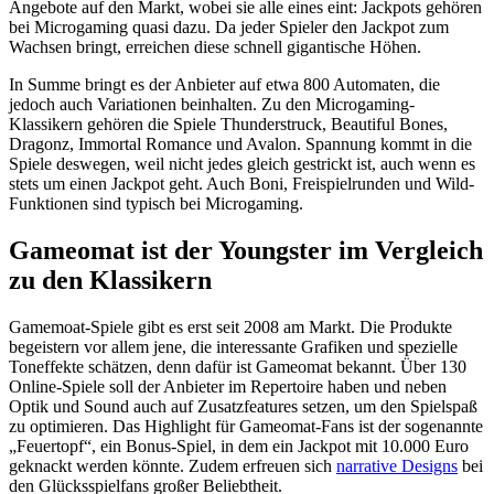
Angebote auf den Markt, wobei sie alle eines eint: Jackpots gehören
bei Microgaming quasi dazu. Da jeder Spieler den Jackpot zum
Wachsen bringt, erreichen diese schnell gigantische Höhen.
In Summe bringt es der Anbieter auf etwa 800 Automaten, die
jedoch auch Variationen beinhalten. Zu den Microgaming-
Klassikern gehören die Spiele Thunderstruck, Beautiful Bones,
Dragonz, Immortal Romance und Avalon. Spannung kommt in die
Spiele deswegen, weil nicht jedes gleich gestrickt ist, auch wenn es
stets um einen Jackpot geht. Auch Boni, Freispielrunden und Wild-
Funktionen sind typisch bei Microgaming.
Gameomat ist der Youngster im Vergleich
zu den Klassikern
Gamemoat-Spiele gibt es erst seit 2008 am Markt. Die Produkte
begeistern vor allem jene, die interessante Grafiken und spezielle
Toneffekte schätzen, denn dafür ist Gameomat bekannt. Über 130
Online-Spiele soll der Anbieter im Repertoire haben und neben
Optik und Sound auch auf Zusatzfeatures setzen, um den Spielspaß
zu optimieren. Das Highlight für Gameomat-Fans ist der sogenannte
„Feuertopf“, ein Bonus-Spiel, in dem ein Jackpot mit 10.000 Euro
geknackt werden könnte. Zudem erfreuen sich
narrative Designs
bei
den Glücksspielfans großer Beliebtheit.