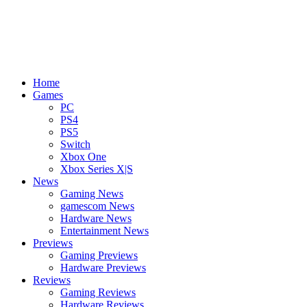
Home
Games
PC
PS4
PS5
Switch
Xbox One
Xbox Series X|S
News
Gaming News
gamescom News
Hardware News
Entertainment News
Previews
Gaming Previews
Hardware Previews
Reviews
Gaming Reviews
Hardware Reviews