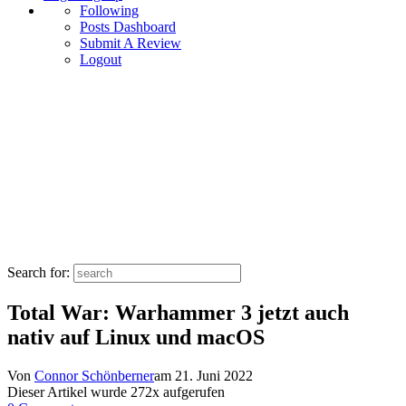
Following
Posts Dashboard
Submit A Review
Logout
Search for:
Total War: Warhammer 3 jetzt auch
nativ auf Linux und macOS
Von
Connor Schönberner
am
21. Juni 2022
Dieser Artikel wurde
272
x aufgerufen