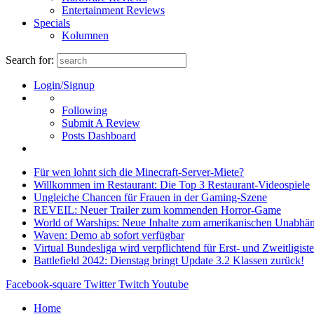
Entertainment Reviews
Specials
Kolumnen
Search for:
Login/Signup
Following
Submit A Review
Posts Dashboard
Für wen lohnt sich die Minecraft-Server-Miete?
Willkommen im Restaurant: Die Top 3 Restaurant-Videospiele
Ungleiche Chancen für Frauen in der Gaming-Szene
REVEIL: Neuer Trailer zum kommenden Horror-Game
World of Warships: Neue Inhalte zum amerikanischen Unabhän
Waven: Demo ab sofort verfügbar
Virtual Bundesliga wird verpflichtend für Erst- und Zweitligist
Battlefield 2042: Dienstag bringt Update 3.2 Klassen zurück!
Facebook-square
Twitter
Twitch
Youtube
Home