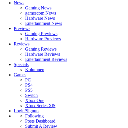
News
Gaming News
gamescom News
Hardware News
Entertainment News
Previews
Gaming Previews
Hardware Previews
Reviews
Gaming Reviews
Hardware Reviews
Entertainment Reviews
Specials
Kolumnen
Games
PC
PS4
PS5
Switch
Xbox One
Xbox Series X|S
Login/Signup
Following
Posts Dashboard
Submit A Review