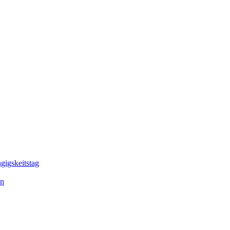
gigskeitstag
en