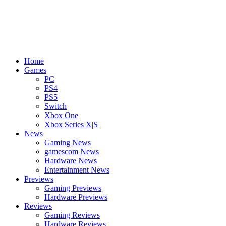
Home
Games
PC
PS4
PS5
Switch
Xbox One
Xbox Series X|S
News
Gaming News
gamescom News
Hardware News
Entertainment News
Previews
Gaming Previews
Hardware Previews
Reviews
Gaming Reviews
Hardware Reviews