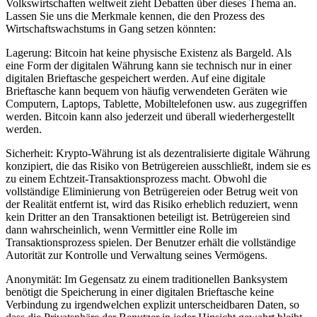
Volkswirtschaften weltweit zieht Debatten über dieses Thema an.
Lassen Sie uns die Merkmale kennen, die den Prozess des
Wirtschaftswachstums in Gang setzen könnten:
Lagerung: Bitcoin hat keine physische Existenz als Bargeld. Als
eine Form der digitalen Währung kann sie technisch nur in einer
digitalen Brieftasche gespeichert werden. Auf eine digitale
Brieftasche kann bequem von häufig verwendeten Geräten wie
Computern, Laptops, Tablette, Mobiltelefonen usw. aus zugegriffen
werden. Bitcoin kann also jederzeit und überall wiederhergestellt
werden.
Sicherheit: Krypto-Währung ist als dezentralisierte digitale Währung
konzipiert, die das Risiko von Betrügereien ausschließt, indem sie es
zu einem Echtzeit-Transaktionsprozess macht. Obwohl die
vollständige Eliminierung von Betrügereien oder Betrug weit von
der Realität entfernt ist, wird das Risiko erheblich reduziert, wenn
kein Dritter an den Transaktionen beteiligt ist. Betrügereien sind
dann wahrscheinlich, wenn Vermittler eine Rolle im
Transaktionsprozess spielen. Der Benutzer erhält die vollständige
Autorität zur Kontrolle und Verwaltung seines Vermögens.
Anonymität: Im Gegensatz zu einem traditionellen Banksystem
benötigt die Speicherung in einer digitalen Brieftasche keine
Verbindung zu irgendwelchen explizit unterscheidbaren Daten, so