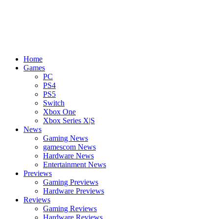
Home
Games
PC
PS4
PS5
Switch
Xbox One
Xbox Series X|S
News
Gaming News
gamescom News
Hardware News
Entertainment News
Previews
Gaming Previews
Hardware Previews
Reviews
Gaming Reviews
Hardware Reviews