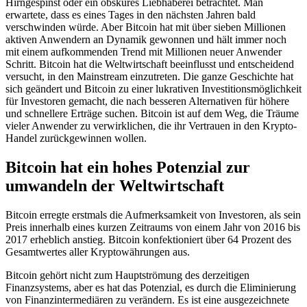
Hirngespinst oder ein obskures Liebhaberei betrachtet. Man
erwartete, dass es eines Tages in den nächsten Jahren bald
verschwinden würde. Aber Bitcoin hat mit über sieben Millionen
aktiven Anwendern an Dynamik gewonnen und hält immer noch
mit einem aufkommenden Trend mit Millionen neuer Anwender
Schritt. Bitcoin hat die Weltwirtschaft beeinflusst und entscheidend
versucht, in den Mainstream einzutreten. Die ganze Geschichte hat
sich geändert und Bitcoin zu einer lukrativen Investitionsmöglichkeit
für Investoren gemacht, die nach besseren Alternativen für höhere
und schnellere Erträge suchen. Bitcoin ist auf dem Weg, die Träume
vieler Anwender zu verwirklichen, die ihr Vertrauen in den Krypto-
Handel zurückgewinnen wollen.
Bitcoin hat ein hohes Potenzial zur
umwandeln der Weltwirtschaft
Bitcoin erregte erstmals die Aufmerksamkeit von Investoren, als sein
Preis innerhalb eines kurzen Zeitraums von einem Jahr von 2016 bis
2017 erheblich anstieg. Bitcoin konfektioniert über 64 Prozent des
Gesamtwertes aller Kryptowährungen aus.
Bitcoin gehört nicht zum Hauptströmung des derzeitigen
Finanzsystems, aber es hat das Potenzial, es durch die Eliminierung
von Finanzintermediären zu verändern. Es ist eine ausgezeichnete