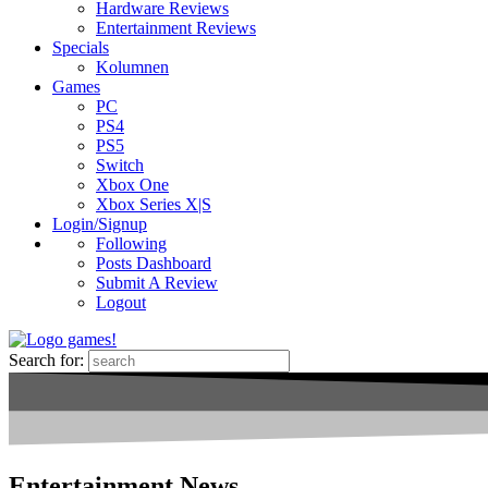
Hardware Reviews
Entertainment Reviews
Specials
Kolumnen
Games
PC
PS4
PS5
Switch
Xbox One
Xbox Series X|S
Login/Signup
Following
Posts Dashboard
Submit A Review
Logout
Search for:
Entertainment News