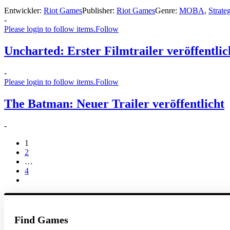
Entwickler:
Riot Games
Publisher:
Riot Games
Genre:
MOBA
,
Strate
-
Please login to follow items.
Follow
Uncharted: Erster Filmtrailer veröffentlic
-
Please login to follow items.
Follow
The Batman: Neuer Trailer veröffentlicht
-
1
2
…
4
Find Games