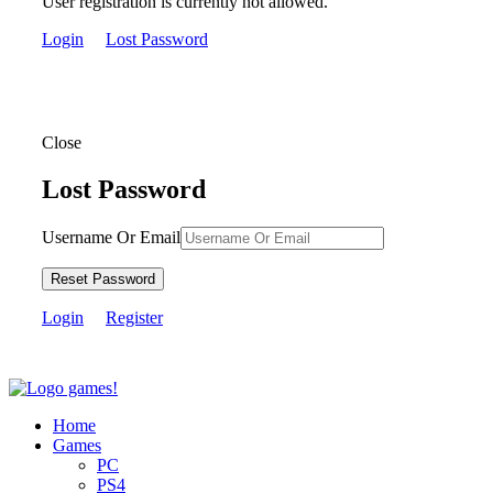
User registration is currently not allowed.
Login
Lost Password
Close
Lost Password
Username Or Email
Reset Password
Login
Register
Home
Games
PC
PS4