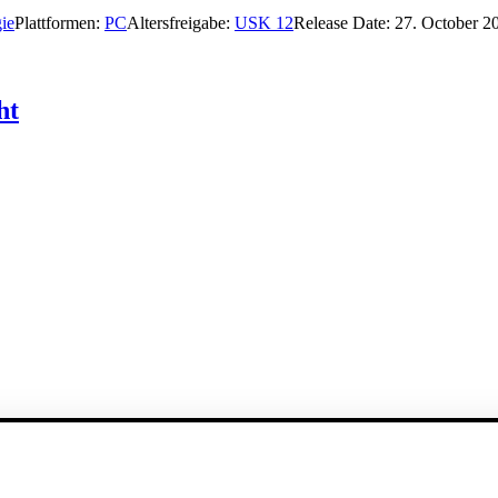
gie
Plattformen:
PC
Altersfreigabe:
USK 12
Release Date:
27. October 2
ht