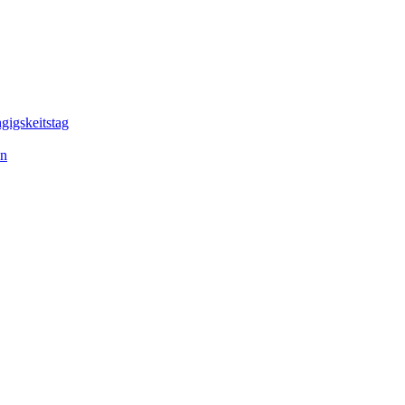
gigskeitstag
en