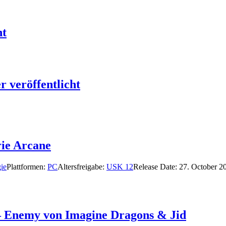
ht
 veröffentlicht
rie Arcane
gie
Plattformen:
PC
Altersfreigabe:
USK 12
Release Date:
27. October 2
 – Enemy von Imagine Dragons & Jid