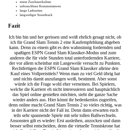
miese Zuschauerkulisse
unbrauchbare Kommentatoren
lange Ladezeiten
langweiliger Soundtrack
Fazit
Ich bin hin und her gerissen und weiß ehrlich gesagt nicht, ob
ich für Grand Slam Tennis 2 eine Kaufempfehlung abgeben
kann. Denn zu einem gibt es den wahnsinnig fordernden und
spaßigen ESPN Grand Slam Klassiker-Modus und zum
anderen die für viele Stunden total unterfordernden Karriere,
der vor allem scheinbar mit Langeweile versucht zu Punkten.
Rechtfertigen die ESPN Grand Slam Klassiker alleine den
Kauf eines Vollpreistitels? Wenn man zu viel Geld übrig hat
und nichts damit anzufangen weiß, bestimmt. Aber sonst
würde ich die Frage wohl eher verneinen. Bei Spielern,
welche die Karriere eh nicht interessieren und hauptsächlich
das Spiel online genießen möchten, sieht die ganze Sache
wieder anders aus. Hier könnt ihr bedenkenlos zugreifen,
denn online macht Grand Slam Tennis 2 so vieles richtig, was
in der Karriere nicht der Fall ist. Denn dann erwarten euch
teils sehr spannende Spiele mit sehr tollen Ballwechseln.
Ansonsten gilt es wieder: Erst ausleihen, anzocken und dann
besser selbst entscheiden, denn die virtuelle Tenniskrone hat