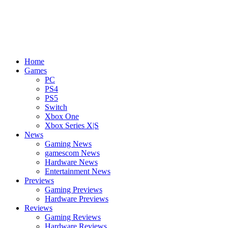
Home
Games
PC
PS4
PS5
Switch
Xbox One
Xbox Series X|S
News
Gaming News
gamescom News
Hardware News
Entertainment News
Previews
Gaming Previews
Hardware Previews
Reviews
Gaming Reviews
Hardware Reviews