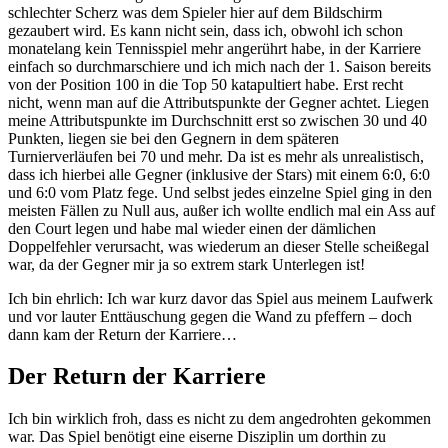
schlechter Scherz was dem Spieler hier auf dem Bildschirm
gezaubert wird. Es kann nicht sein, dass ich, obwohl ich schon
monatelang kein Tennisspiel mehr angerührt habe, in der Karriere
einfach so durchmarschiere und ich mich nach der 1. Saison bereits
von der Position 100 in die Top 50 katapultiert habe. Erst recht
nicht, wenn man auf die Attributspunkte der Gegner achtet. Liegen
meine Attributspunkte im Durchschnitt erst so zwischen 30 und 40
Punkten, liegen sie bei den Gegnern in dem späteren
Turnierverläufen bei 70 und mehr. Da ist es mehr als unrealistisch,
dass ich hierbei alle Gegner (inklusive der Stars) mit einem 6:0, 6:0
und 6:0 vom Platz fege. Und selbst jedes einzelne Spiel ging in den
meisten Fällen zu Null aus, außer ich wollte endlich mal ein Ass auf
den Court legen und habe mal wieder einen der dämlichen
Doppelfehler verursacht, was wiederum an dieser Stelle scheißegal
war, da der Gegner mir ja so extrem stark Unterlegen ist!
Ich bin ehrlich: Ich war kurz davor das Spiel aus meinem Laufwerk
und vor lauter Enttäuschung gegen die Wand zu pfeffern – doch
dann kam der Return der Karriere…
Der Return der Karriere
Ich bin wirklich froh, dass es nicht zu dem angedrohten gekommen
war. Das Spiel benötigt eine eiserne Disziplin um dorthin zu