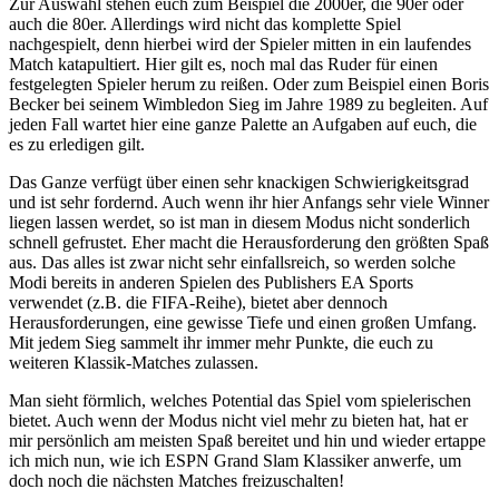
Zur Auswahl stehen euch zum Beispiel die 2000er, die 90er oder
auch die 80er. Allerdings wird nicht das komplette Spiel
nachgespielt, denn hierbei wird der Spieler mitten in ein laufendes
Match katapultiert. Hier gilt es, noch mal das Ruder für einen
festgelegten Spieler herum zu reißen. Oder zum Beispiel einen Boris
Becker bei seinem Wimbledon Sieg im Jahre 1989 zu begleiten. Auf
jeden Fall wartet hier eine ganze Palette an Aufgaben auf euch, die
es zu erledigen gilt.
Das Ganze verfügt über einen sehr knackigen Schwierigkeitsgrad
und ist sehr fordernd. Auch wenn ihr hier Anfangs sehr viele Winner
liegen lassen werdet, so ist man in diesem Modus nicht sonderlich
schnell gefrustet. Eher macht die Herausforderung den größten Spaß
aus. Das alles ist zwar nicht sehr einfallsreich, so werden solche
Modi bereits in anderen Spielen des Publishers EA Sports
verwendet (z.B. die FIFA-Reihe), bietet aber dennoch
Herausforderungen, eine gewisse Tiefe und einen großen Umfang.
Mit jedem Sieg sammelt ihr immer mehr Punkte, die euch zu
weiteren Klassik-Matches zulassen.
Man sieht förmlich, welches Potential das Spiel vom spielerischen
bietet. Auch wenn der Modus nicht viel mehr zu bieten hat, hat er
mir persönlich am meisten Spaß bereitet und hin und wieder ertappe
ich mich nun, wie ich ESPN Grand Slam Klassiker anwerfe, um
doch noch die nächsten Matches freizuschalten!