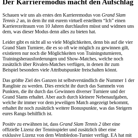
Der Karrieremodus macht den Aufschlag
Schauen wir uns als erstes den Karrieremodus von
Grand Slam
Tennis 2
an, in dem ihr mit eurem virtuell erstelltem “Ich” einen
Karrierezeitraum von 10 Jahren durchlaufen müsst und widmen uns
dem, was dieser Modus denn alles zu bieten hat.
Leider gibt es nicht all so viele Möglichkeiten, denn bis auf die vier
Grand Slam Turniere, die es so oft wie möglich zu gewinnen gilt,
existieren nur noch die Möglichkeiten von Trainingsturnieren,
Trainingsherausforderungen und Show-Matches, welche noch
zusätzlich über Rivalen-Matches verfügen, in denen ihr zum
Beispiel besonders viele Attributspunkte freischalten könnt.
Das größte Ziel des Ganzen ist selbstverständlich die Nummer 1 der
Rangliste zu werden. Dies erreicht ihr durch das Sammeln von
Punkten, die ihr durch das Gewinnen diverser Turniere und der
Grand Slams erhaltet. Aber auch durch kleinere Nebenaufgaben,
welche ihr immer vor dem jeweiligen Match angezeigt bekommt,
erhaltet ihr noch zusätzlich weitere Bonuspunkte, was das Steigern
eures Rangs behilflich ist.
Positiv zu erwähnen ist, dass
Grand Slam Tennis 2
über eine
offizielle Lizenz der Tennisspieler und zusätzlich über eine
exklusive Lizenz von dem Wimbledon-Turnier verfügt. EA hat mit