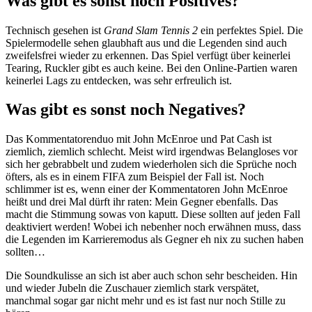
Was gibt es sonst noch Positives?
Technisch gesehen ist
Grand Slam Tennis 2
ein perfektes Spiel. Die
Spielermodelle sehen glaubhaft aus und die Legenden sind auch
zweifelsfrei wieder zu erkennen. Das Spiel verfügt über keinerlei
Tearing, Ruckler gibt es auch keine. Bei den Online-Partien waren
keinerlei Lags zu entdecken, was sehr erfreulich ist.
Was gibt es sonst noch Negatives?
Das Kommentatorenduo mit John McEnroe und Pat Cash ist
ziemlich, ziemlich schlecht. Meist wird irgendwas Belangloses vor
sich her gebrabbelt und zudem wiederholen sich die Sprüche noch
öfters, als es in einem FIFA zum Beispiel der Fall ist. Noch
schlimmer ist es, wenn einer der Kommentatoren John McEnroe
heißt und drei Mal dürft ihr raten: Mein Gegner ebenfalls. Das
macht die Stimmung sowas von kaputt. Diese sollten auf jeden Fall
deaktiviert werden! Wobei ich nebenher noch erwähnen muss, dass
die Legenden im Karrieremodus als Gegner eh nix zu suchen haben
sollten…
Die Soundkulisse an sich ist aber auch schon sehr bescheiden. Hin
und wieder Jubeln die Zuschauer ziemlich stark verspätet,
manchmal sogar gar nicht mehr und es ist fast nur noch Stille zu