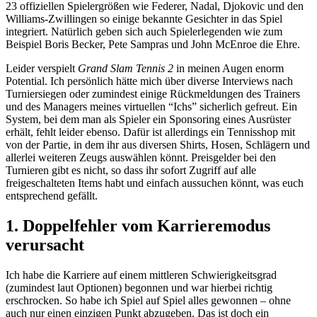
23 offiziellen Spielergrößen wie Federer, Nadal, Djokovic und den
Williams-Zwillingen so einige bekannte Gesichter in das Spiel
integriert. Natürlich geben sich auch Spielerlegenden wie zum
Beispiel Boris Becker, Pete Sampras und John McEnroe die Ehre.
Leider verspielt
Grand Slam Tennis 2
in meinen Augen enorm
Potential. Ich persönlich hätte mich über diverse Interviews nach
Turniersiegen oder zumindest einige Rückmeldungen des Trainers
und des Managers meines virtuellen “Ichs” sicherlich gefreut. Ein
System, bei dem man als Spieler ein Sponsoring eines Ausrüster
erhält, fehlt leider ebenso. Dafür ist allerdings ein Tennisshop mit
von der Partie, in dem ihr aus diversen Shirts, Hosen, Schlägern und
allerlei weiteren Zeugs auswählen könnt. Preisgelder bei den
Turnieren gibt es nicht, so dass ihr sofort Zugriff auf alle
freigeschalteten Items habt und einfach aussuchen könnt, was euch
entsprechend gefällt.
1. Doppelfehler vom Karrieremodus
verursacht
Ich habe die Karriere auf einem mittleren Schwierigkeitsgrad
(zumindest laut Optionen) begonnen und war hierbei richtig
erschrocken. So habe ich Spiel auf Spiel alles gewonnen – ohne
auch nur einen einzigen Punkt abzugeben. Das ist doch ein