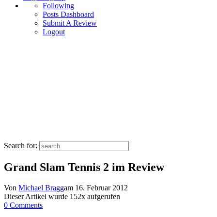
Following
Posts Dashboard
Submit A Review
Logout
Search for:
Grand Slam Tennis 2 im Review
Von
Michael Bragg
am
16. Februar 2012
Dieser Artikel wurde
152
x aufgerufen
0 Comments