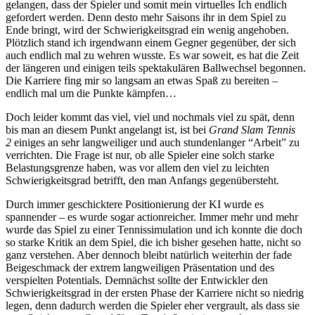
gelangen, dass der Spieler und somit mein virtuelles Ich endlich
gefordert werden. Denn desto mehr Saisons ihr in dem Spiel zu
Ende bringt, wird der Schwierigkeitsgrad ein wenig angehoben.
Plötzlich stand ich irgendwann einem Gegner gegenüber, der sich
auch endlich mal zu wehren wusste. Es war soweit, es hat die Zeit
der längeren und einigen teils spektakulären Ballwechsel begonnen.
Die Karriere fing mir so langsam an etwas Spaß zu bereiten –
endlich mal um die Punkte kämpfen…
Doch leider kommt das viel, viel und nochmals viel zu spät, denn
bis man an diesem Punkt angelangt ist, ist bei
Grand Slam Tennis
2
einiges an sehr langweiliger und auch stundenlanger “Arbeit” zu
verrichten. Die Frage ist nur, ob alle Spieler eine solch starke
Belastungsgrenze haben, was vor allem den viel zu leichten
Schwierigkeitsgrad betrifft, den man Anfangs gegenübersteht.
Durch immer geschicktere Positionierung der KI wurde es
spannender – es wurde sogar actionreicher. Immer mehr und mehr
wurde das Spiel zu einer Tennissimulation und ich konnte die doch
so starke Kritik an dem Spiel, die ich bisher gesehen hatte, nicht so
ganz verstehen. Aber dennoch bleibt natürlich weiterhin der fade
Beigeschmack der extrem langweiligen Präsentation und des
verspielten Potentials. Demnächst sollte der Entwickler den
Schwierigkeitsgrad in der ersten Phase der Karriere nicht so niedrig
legen, denn dadurch werden die Spieler eher vergrault, als dass sie