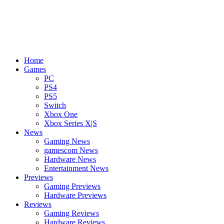
Home
Games
PC
PS4
PS5
Switch
Xbox One
Xbox Series X|S
News
Gaming News
gamescom News
Hardware News
Entertainment News
Previews
Gaming Previews
Hardware Previews
Reviews
Gaming Reviews
Hardware Reviews