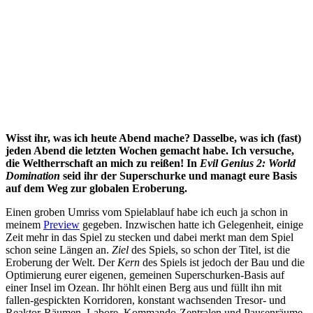
Wisst ihr, was ich heute Abend mache? Dasselbe, was ich (fast)
jeden Abend die letzten Wochen gemacht habe. Ich versuche,
die Weltherrschaft an mich zu reißen! In
Evil Genius 2: World
Domination
seid ihr der Superschurke und managt eure Basis
auf dem Weg zur globalen Eroberung.
Einen groben Umriss vom Spielablauf habe ich euch ja schon in
meinem
Preview
gegeben. Inzwischen hatte ich Gelegenheit, einige
Zeit mehr in das Spiel zu stecken und dabei merkt man dem Spiel
schon seine Längen an.
Ziel
des Spiels, so schon der Titel, ist die
Eroberung der Welt. Der
Kern
des Spiels ist jedoch der Bau und die
Optimierung eurer eigenen, gemeinen Superschurken-Basis auf
einer Insel im Ozean. Ihr höhlt einen Berg aus und füllt ihn mit
fallen-gespickten Korridoren, konstant wachsenden Tresor- und
Reaktor-Räumen, Labore, Kommando-Zentralen und Pausenräume