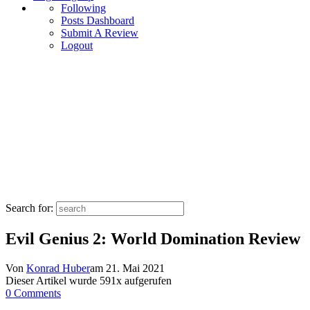
Following
Posts Dashboard
Submit A Review
Logout
Search for:
Evil Genius 2: World Domination Review
Von
Konrad Huber
am
21. Mai 2021
Dieser Artikel wurde
591
x aufgerufen
0 Comments