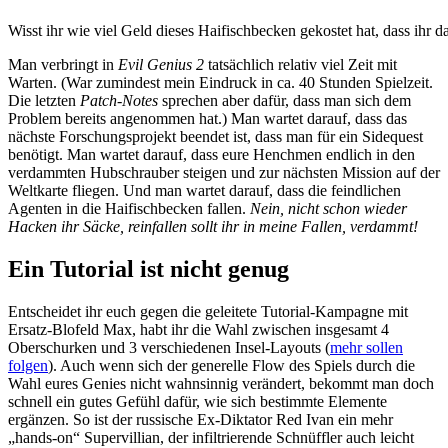
Wisst ihr wie viel Geld dieses Haifischbecken gekostet hat, dass ihr 
Man verbringt in
Evil Genius 2
tatsächlich relativ viel Zeit mit
Warten. (War zumindest mein Eindruck in ca. 40 Stunden Spielzeit.
Die letzten
Patch-Notes
sprechen aber dafür, dass man sich dem
Problem bereits angenommen hat.) Man wartet darauf, dass das
nächste Forschungsprojekt beendet ist, dass man für ein Sidequest
benötigt. Man wartet darauf, dass eure Henchmen endlich in den
verdammten Hubschrauber steigen und zur nächsten Mission auf der
Weltkarte fliegen. Und man wartet darauf, dass die feindlichen
Agenten in die Haifischbecken fallen.
Nein, nicht schon wieder
Hacken ihr Säcke, reinfallen sollt ihr in meine Fallen, verdammt!
Ein Tutorial ist nicht genug
Entscheidet ihr euch gegen die geleitete Tutorial-Kampagne mit
Ersatz-Blofeld Max, habt ihr die Wahl zwischen insgesamt 4
Oberschurken und 3 verschiedenen Insel-Layouts (
mehr sollen
folgen
). Auch wenn sich der generelle Flow des Spiels durch die
Wahl eures Genies nicht wahnsinnig verändert, bekommt man doch
schnell ein gutes Gefühl dafür, wie sich bestimmte Elemente
ergänzen. So ist der russische Ex-Diktator Red Ivan ein mehr
„hands-on“ Supervillian, der infiltrierende Schnüffler auch leicht