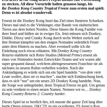
zu stecken. All diese Vorurteile halten genauso lange, bis
ihr
Donkey Kong Country Tropical Freeze
zum ersten mal spielt.
Denn es ist absolut wundervoll.
Erneut ist die Donkey Kong Insel das Ziel eines finsteren Schurken.
Dieses mal sind es die Viehkinger, eine Bande von räuberischen
Tieren aus dem hohen Norden. Diese blasen die Kong Familie von
ihrer Insel und hüllen sie in ewiges Eis. Jetzt müssen sich Donkey,
Diddie, Dixxy und Cranky Kong durch sechs Welten zurück auf
ihre Heimat kämpfen um den eisigen Nomaden ordentlich Feuer
unter dem Hintern zu machen. Aber eventuell sollte ich die
Einleitung noch etwas erläutern. Mit
Donkey Kong Country
Returns
etablierte sich Retro Studios (
Metroid Prime
) erneut als
eines von Nintendos besten Entwickler-Teams und wir waren alle
super gespannt darauf, welchem alteingesessenem Franchise sie als
nächstes zu neuem Ruhm verhelfen würden. Nach der
Ankündigung es würde sich um ein Spiel handeln
“von dem viele
Leute wollen, dass sie es machen”
, machte sich Enttäuschung breit,
dass es sich “nur” um ein neues 2D Donkey Kong handelte. Nun,
die Sorge war unbegründet, denn Tropical Freeze ist geil. Um genau
zu sein verdient es einen neuen Namen. Nennen wir es…
Donkey
Kong Country Returns 2: Country harder
.
Dieses Spiel ist so herrlich fies, ich musste die ganze Zeit lang über
beide Ohren grinsen. DKCTF ist ein exzellentes 2D Jump’n Run,