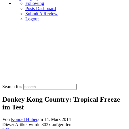
Following
Posts Dashboard
Submit A Review
Logout
Search for:
Donkey Kong Country: Tropical Freeze
im Test
Von
Konrad Huber
am
14. März 2014
Dieser Artikel wurde
302
x aufgerufen