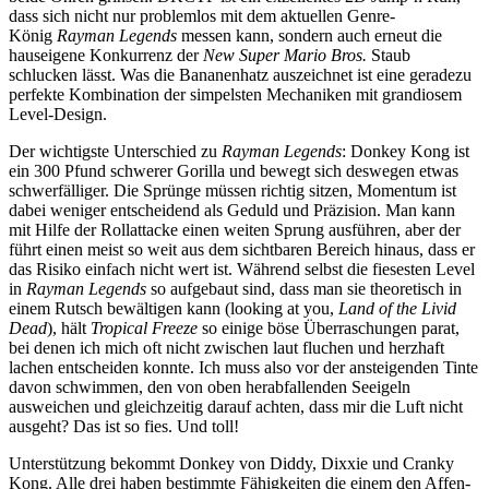
dass sich nicht nur problemlos mit dem aktuellen Genre-
König
Rayman Legends
messen kann, sondern auch erneut die
hauseigene Konkurrenz der
New Super Mario Bros.
Staub
schlucken lässt. Was die Bananenhatz auszeichnet ist eine geradezu
perfekte Kombination der simpelsten Mechaniken mit grandiosem
Level-Design.
Der wichtigste Unterschied zu
Rayman Legends
: Donkey Kong ist
ein 300 Pfund schwerer Gorilla und bewegt sich deswegen etwas
schwerfälliger. Die Sprünge müssen richtig sitzen, Momentum ist
dabei weniger entscheidend als Geduld und Präzision. Man kann
mit Hilfe der Rollattacke einen weiten Sprung ausführen, aber der
führt einen meist so weit aus dem sichtbaren Bereich hinaus, dass er
das Risiko einfach nicht wert ist. Während selbst die fiesesten Level
in
Rayman Legends
so aufgebaut sind, dass man sie theoretisch in
einem Rutsch bewältigen kann (looking at you,
Land of the Livid
Dead
), hält
Tropical Freeze
so einige böse Überraschungen parat,
bei denen ich mich oft nicht zwischen laut fluchen und herzhaft
lachen entscheiden konnte. Ich muss also vor der ansteigenden Tinte
davon schwimmen, den von oben herabfallenden Seeigeln
ausweichen und gleichzeitig darauf achten, dass mir die Luft nicht
ausgeht? Das ist so fies. Und toll!
Unterstützung bekommt Donkey von Diddy, Dixxie und Cranky
Kong. Alle drei haben bestimmte Fähigkeiten die einem den Affen-