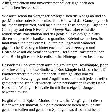
Alltag erleichtern und unverzichtbar bei der Jagd nach den
zahlreichen Secrets sind.
Wie auch schon im Vorgänger bewegen sich die Kongs ab und ab
per Minenlore oder Raketenfass fort. Hier wird das Gameplay noch
mal mehr simplifiziert, weil man nur eine Taste benötigt. Eigentlich
Gameplay auf dem Niveau von
Flappy Bird
, aber es ist die
wundervolle Präsentation und das geniale Leveldesign die aus
diesen simplen Mechaniken so grandiose Erlebnisse machen. So
fährt man auf einer Lore z.B. durch ein Sägewerk während
gigantische Kreissägen hinter euch den Level zersägen und
Holzblöcke auf die Schienen werfen. Bei einem Raketenritt über
einer Bucht gilt es die Riesenfische im Hintergrund zu beachten.
Besonderes Lob verdienen auch die großartigen Bosskämpfe, jeder
einzelne eine grandiose Studie wie Bosskämpfe in klassischen 2D
Plattformernern funktioniert haben. Knifflige, aber klar zu
erkennende Bewegungs- und Angriffsmuster, die mit jedem Treffer
gemeiner und schneller werden. Mein persönlicher Favorit: Der 2.
Boss, eine Wikinger-Eule, die ihr mit ihren eigenen Jungen
bewerfen müsst.
Es gibt einen 2-Spieler Modus, aber wie im Vorgänger ist dieser
leider weniger sinnvoll. Viele Spielertode basieren nämlich auf
gemeinen Fallen und gemeinen Sprüngen, so, dass meist beide