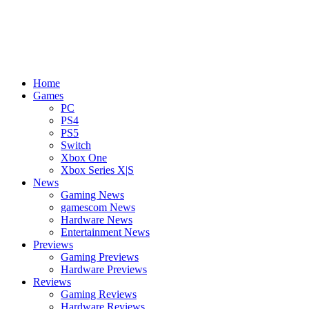
Home
Games
PC
PS4
PS5
Switch
Xbox One
Xbox Series X|S
News
Gaming News
gamescom News
Hardware News
Entertainment News
Previews
Gaming Previews
Hardware Previews
Reviews
Gaming Reviews
Hardware Reviews