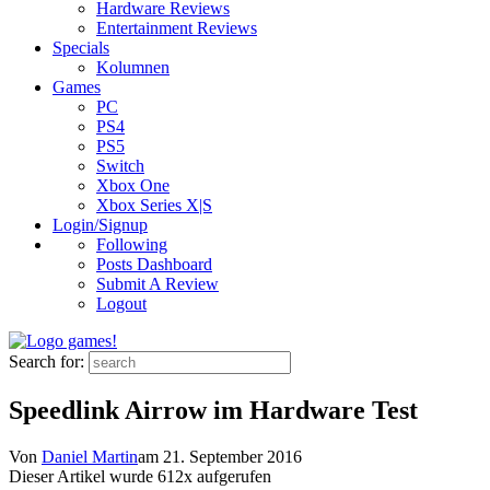
Hardware Reviews
Entertainment Reviews
Specials
Kolumnen
Games
PC
PS4
PS5
Switch
Xbox One
Xbox Series X|S
Login/Signup
Following
Posts Dashboard
Submit A Review
Logout
Search for:
Speedlink Airrow im Hardware Test
Von
Daniel Martin
am
21. September 2016
Dieser Artikel wurde
612
x aufgerufen