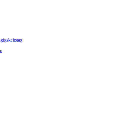
gigskeitstag
en