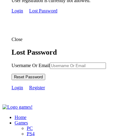
User registration is currently not allowed.
Login
Lost Password
Close
Lost Password
Username Or Email
Reset Password
Login
Register
Home
Games
PC
PS4