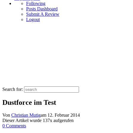
Following
Posts Dashboard
Submit A Review
Logout
Search for:
Dustforce im Test
Von
Christian Mutig
am
12. Februar 2014
Dieser Artikel wurde
137
x aufgerufen
0 Comments