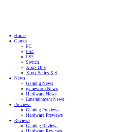
Home
Games
PC
PS4
PS5
Switch
Xbox One
Xbox Series X|S
News
Gaming News
gamescom News
Hardware News
Entertainment News
Previews
Gaming Previews
Hardware Previews
Reviews
Gaming Reviews
Hardware Reviews