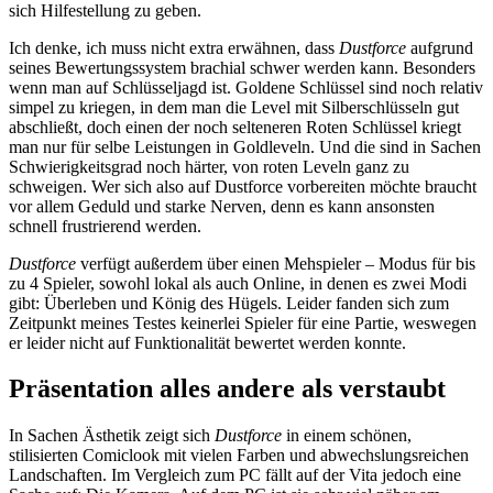
sich Hilfestellung zu geben.
Ich denke, ich muss nicht extra erwähnen, dass
Dustforce
aufgrund
seines Bewertungssystem brachial schwer werden kann. Besonders
wenn man auf Schlüsseljagd ist. Goldene Schlüssel sind noch relativ
simpel zu kriegen, in dem man die Level mit Silberschlüsseln gut
abschließt, doch einen der noch selteneren Roten Schlüssel kriegt
man nur für selbe Leistungen in Goldleveln. Und die sind in Sachen
Schwierigkeitsgrad noch härter, von roten Leveln ganz zu
schweigen. Wer sich also auf Dustforce vorbereiten möchte braucht
vor allem Geduld und starke Nerven, denn es kann ansonsten
schnell frustrierend werden.
Dustforce
verfügt außerdem über einen Mehspieler – Modus für bis
zu 4 Spieler, sowohl lokal als auch Online, in denen es zwei Modi
gibt: Überleben und König des Hügels. Leider fanden sich zum
Zeitpunkt meines Testes keinerlei Spieler für eine Partie, weswegen
er leider nicht auf Funktionalität bewertet werden konnte.
Präsentation alles andere als verstaubt
In Sachen Ästhetik zeigt sich
Dustforce
in einem schönen,
stilisierten Comiclook mit vielen Farben und abwechslungsreichen
Landschaften. Im Vergleich zum PC fällt auf der Vita jedoch eine