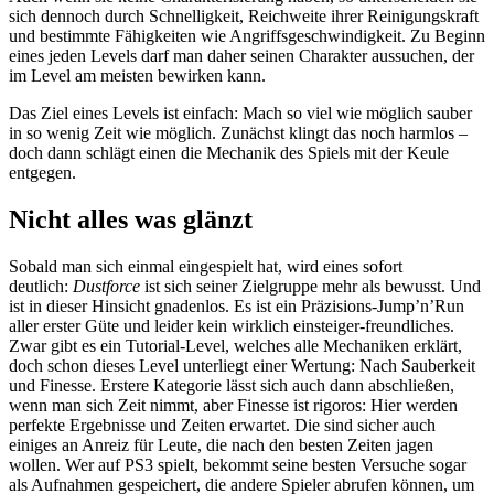
sich dennoch durch Schnelligkeit, Reichweite ihrer Reinigungskraft
und bestimmte Fähigkeiten wie Angriffsgeschwindigkeit. Zu Beginn
eines jeden Levels darf man daher seinen Charakter aussuchen, der
im Level am meisten bewirken kann.
Das Ziel eines Levels ist einfach: Mach so viel wie möglich sauber
in so wenig Zeit wie möglich. Zunächst klingt das noch harmlos –
doch dann schlägt einen die Mechanik des Spiels mit der Keule
entgegen.
Nicht alles was glänzt
Sobald man sich einmal eingespielt hat, wird eines sofort
deutlich:
Dustforce
ist sich seiner Zielgruppe mehr als bewusst. Und
ist in dieser Hinsicht gnadenlos. Es ist ein Präzisions-Jump’n’Run
aller erster Güte und leider kein wirklich einsteiger-freundliches.
Zwar gibt es ein Tutorial-Level, welches alle Mechaniken erklärt,
doch schon dieses Level unterliegt einer Wertung: Nach Sauberkeit
und Finesse. Erstere Kategorie lässt sich auch dann abschließen,
wenn man sich Zeit nimmt, aber Finesse ist rigoros: Hier werden
perfekte Ergebnisse und Zeiten erwartet. Die sind sicher auch
einiges an Anreiz für Leute, die nach den besten Zeiten jagen
wollen. Wer auf PS3 spielt, bekommt seine besten Versuche sogar
als Aufnahmen gespeichert, die andere Spieler abrufen können, um