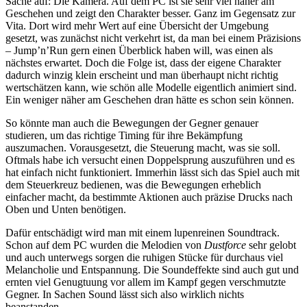
Sache auf: Die Kamera. Auf dem PC ist sie sehr viel näher am
Geschehen und zeigt den Charakter besser. Ganz im Gegensatz zur
Vita. Dort wird mehr Wert auf eine Übersicht der Umgebung
gesetzt, was zunächst nicht verkehrt ist, da man bei einem Präzisions
– Jump’n’Run gern einen Überblick haben will, was einen als
nächstes erwartet. Doch die Folge ist, dass der eigene Charakter
dadurch winzig klein erscheint und man überhaupt nicht richtig
wertschätzen kann, wie schön alle Modelle eigentlich animiert sind.
Ein weniger näher am Geschehen dran hätte es schon sein können.
So könnte man auch die Bewegungen der Gegner genauer
studieren, um das richtige Timing für ihre Bekämpfung
auszumachen. Vorausgesetzt, die Steuerung macht, was sie soll.
Oftmals habe ich versucht einen Doppelsprung auszuführen und es
hat einfach nicht funktioniert. Immerhin lässt sich das Spiel auch mit
dem Steuerkreuz bedienen, was die Bewegungen erheblich
einfacher macht, da bestimmte Aktionen auch präzise Drucks nach
Oben und Unten benötigen.
Dafür entschädigt wird man mit einem lupenreinen Soundtrack.
Schon auf dem PC wurden die Melodien von
Dustforce
sehr gelobt
und auch unterwegs sorgen die ruhigen Stücke für durchaus viel
Melancholie und Entspannung. Die Soundeffekte sind auch gut und
ernten viel Genugtuung vor allem im Kampf gegen verschmutzte
Gegner. In Sachen Sound lässt sich also wirklich nichts
beanstanden.