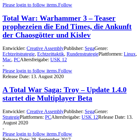
Please login to follow items.
Follow
Total War: Warhammer 3 – Teaser
prophezeien die End Times, die Ankunft
der Chaosgötter und Kislev
Entwickler:
Creative Assembly
Publisher:
Sega
Genre:
Echtzeitstrategie
,
Echtzeittaktik
,
Rundenstrategie
Plattformen:
Linux
,
Mac
,
PC
Altersfreigabe:
USK 12
-
Please login to follow items.
Follow
Release Date:
13. August 2020
A Total War Saga: Troy – Update 1.4.0
startet die Multiplayer Beta
Entwickler:
Creative Assembly
Publisher:
Sega
Genre:
Strategie
Plattformen:
PC
Altersfreigabe:
USK 12
Release Date:
13.
August 2020
-
Please login to follow items.
Follow
Release Date:
28. September 2017