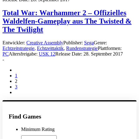
Total War: Warhammer 2 – Offizielles
Waldelfen-Gameplay aus The Twisted &
The Twilight
Entwickler:
Creative Assembly
Publisher:
Sega
Genre:
Echtzeitstrategie
,
Echtzeittaktik
,
Rundenstrategie
Plattformen:
PC
Altersfreigabe:
USK 12
Release Date:
28. September 2017
-
1
2
3
Find Games
Minimum Rating