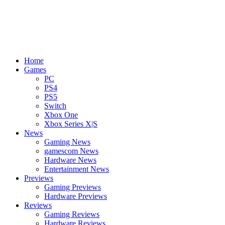
Home
Games
PC
PS4
PS5
Switch
Xbox One
Xbox Series X|S
News
Gaming News
gamescom News
Hardware News
Entertainment News
Previews
Gaming Previews
Hardware Previews
Reviews
Gaming Reviews
Hardware Reviews