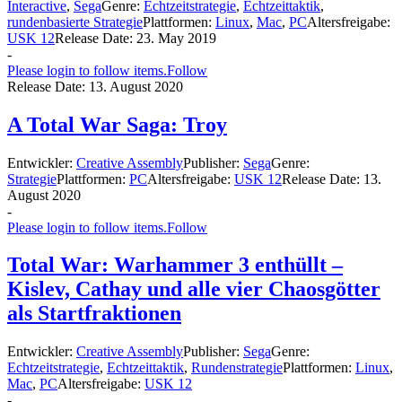
Interactive
,
Sega
Genre:
Echtzeitstrategie
,
Echtzeittaktik
,
rundenbasierte Strategie
Plattformen:
Linux
,
Mac
,
PC
Altersfreigabe:
USK 12
Release Date:
23. May 2019
-
Please login to follow items.
Follow
Release Date:
13. August 2020
A Total War Saga: Troy
Entwickler:
Creative Assembly
Publisher:
Sega
Genre:
Strategie
Plattformen:
PC
Altersfreigabe:
USK 12
Release Date:
13.
August 2020
-
Please login to follow items.
Follow
Total War: Warhammer 3 enthüllt –
Kislev, Cathay und alle vier Chaosgötter
als Startfraktionen
Entwickler:
Creative Assembly
Publisher:
Sega
Genre:
Echtzeitstrategie
,
Echtzeittaktik
,
Rundenstrategie
Plattformen:
Linux
,
Mac
,
PC
Altersfreigabe:
USK 12
-