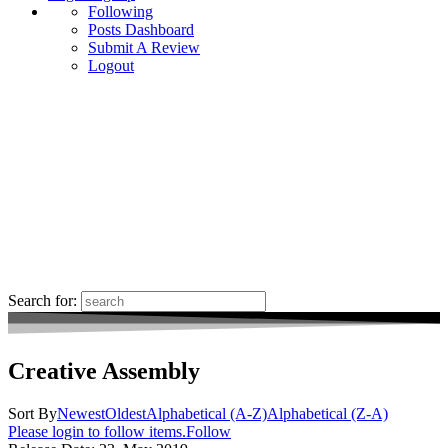
Following
Posts Dashboard
Submit A Review
Logout
Search for:
Creative Assembly
Sort By
Newest
Oldest
Alphabetical (A-Z)
Alphabetical (Z-A)
Please login to follow items.
Follow