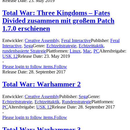
Release Date:
23. May 2019
Total War: Three Kingdoms – Fates
Divided zusammen mit großem Patch
1.7.0 erschienen
Entwickler:
Creative Assembly
,
Feral Interactive
Publisher:
Feral
Interactive
,
Sega
Genre:
Echtzeitstrategie
,
Echtzeittaktik
,
rundenbasierte Strategie
Plattformen:
Linux
,
Mac
,
PC
Altersfreigabe:
USK 12
Release Date:
23. May 2019
-
Please login to follow items.
Follow
Release Date:
28. September 2017
Total War: Warhammer 2
Entwickler:
Creative Assembly
Publisher:
Sega
Genre:
Echtzeitstrategie
,
Echtzeittaktik
,
Rundenstrategie
Plattformen:
PC
Altersfreigabe:
USK 12
Release Date:
28. September 2017
-
Please login to follow items.
Follow
Total War: Warhammer 3