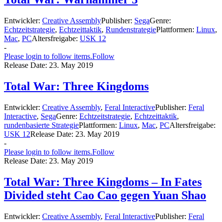
Entwickler:
Creative Assembly
Publisher:
Sega
Genre:
Echtzeitstrategie
,
Echtzeittaktik
,
Rundenstrategie
Plattformen:
Linux
,
Mac
,
PC
Altersfreigabe:
USK 12
-
Please login to follow items.
Follow
Release Date:
23. May 2019
Total War: Three Kingdoms
Entwickler:
Creative Assembly
,
Feral Interactive
Publisher:
Feral
Interactive
,
Sega
Genre:
Echtzeitstrategie
,
Echtzeittaktik
,
rundenbasierte Strategie
Plattformen:
Linux
,
Mac
,
PC
Altersfreigabe:
USK 12
Release Date:
23. May 2019
-
Please login to follow items.
Follow
Release Date:
23. May 2019
Total War: Three Kingdoms – In Fates
Divided steht Cao Cao gegen Yuan Shao
Entwickler:
Creative Assembly
,
Feral Interactive
Publisher:
Feral